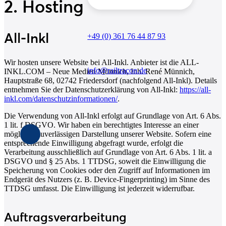
2. Hosting
All-Inkl
+49 (0) 361 76 44 87 93
Wir hosten unsere Website bei All-Inkl. Anbieter ist die ALL-
info@railtracon.de
INKL.COM – Neue Medien Münnich, Inh. René Münnich,
Hauptstraße 68, 02742 Friedersdorf (nachfolgend All-Inkl). Details
entnehmen Sie der Datenschutzerklärung von All-Inkl:
https://all-
inkl.com/datenschutzinformationen/
.
Die Verwendung von All-Inkl erfolgt auf Grundlage von Art. 6 Abs.
1 lit. f DSGVO. Wir haben ein berechtigtes Interesse an einer
möglichst zuverlässigen Darstellung unserer Website. Sofern eine
entsprechende Einwilligung abgefragt wurde, erfolgt die
Verarbeitung ausschließlich auf Grundlage von Art. 6 Abs. 1 lit. a
DSGVO und § 25 Abs. 1 TTDSG, soweit die Einwilligung die
Speicherung von Cookies oder den Zugriff auf Informationen im
Endgerät des Nutzers (z. B. Device-Fingerprinting) im Sinne des
TTDSG umfasst. Die Einwilligung ist jederzeit widerrufbar.
Auftragsverarbeitung