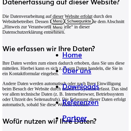
Datenerfassung auf dieser Website?
Die Datenverarbeitung auf dieser Website erfolgt durch den
Menü
Schwerpunkte
Websitebetreiber. Dessen Kontaktdaten können Sie dem Abschnitt
„Hinweis zur Verantwortlichen Stelle“ in dieser
Menü
Datenschutzerklärung entnehmen.
Wie erfassen wir Ihre Daten?
Home
Ihre Daten werden zum einen dadurch erhoben, dass Sie uns diese
mitteilen. Hierbei kann es sich z. B. um Daten handeln, die Sie in
Über uns
ein Kontaktformular eingeben.
Andere Daten werden automatisch oder nach Ihrer Einwilligung
Downloads
beim Besuch der Website durch unsere IT-Systeme erfasst. Das sind
vor allem technische Daten (z. B. Internetbrowser, Betriebssystem
oder Uhrzeit des Seitenaufrufs). Die Erfassung dieser Daten erfolgt
Referenzen
automatisch, sobald Sie diese Website betreten.
Partner
Wofür nutzen wir Ihre Daten?