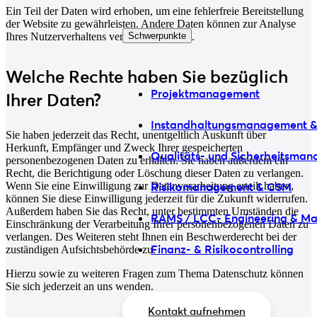
Ein Teil der Daten wird erhoben, um eine fehlerfreie Bereitstellung
der Website zu gewährleisten. Andere Daten können zur Analyse
Ihres Nutzerverhaltens verwendet werden.
Schwerpunkte
Welche Rechte haben Sie bezüglich
Projektmanagement
Ihrer Daten?
Instandhaltungsmanagement 
Sie haben jederzeit das Recht, unentgeltlich Auskunft über
Herkunft, Empfänger und Zweck Ihrer gespeicherten
Qualitäts- und Sicherheitsma
personenbezogenen Daten zu erhalten. Sie haben außerdem ein
Recht, die Berichtigung oder Löschung dieser Daten zu verlangen.
Wenn Sie eine Einwilligung zur Datenverarbeitung erteilt haben,
Risikomanagement & CSM
können Sie diese Einwilligung jederzeit für die Zukunft widerrufen.
Außerdem haben Sie das Recht, unter bestimmten Umständen die
RAMS / LCC- Engineering & M
Einschränkung der Verarbeitung Ihrer personenbezogenen Daten zu
verlangen. Des Weiteren steht Ihnen ein Beschwerderecht bei der
Finanz- & Risikocontrolling
zuständigen Aufsichtsbehörde zu.
Hierzu sowie zu weiteren Fragen zum Thema Datenschutz können
Sie sich jederzeit an uns wenden.
Kontakt aufnehmen