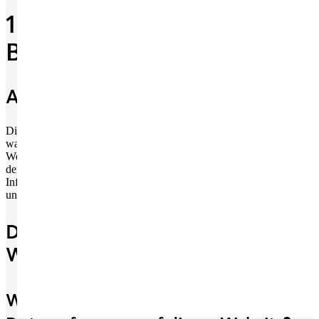
1. Datenschutz auf einen
Blick
Allgemeine Hinweise
Die folgenden Hinweise geben einen einfachen Überblick darüber,
was mit Ihren personenbezogenen Daten passiert, wenn Sie diese
Website besuchen. Personenbezogene Daten sind alle Daten, mit
denen Sie persönlich identifiziert werden können. Ausführliche
Informationen zum Thema Datenschutz entnehmen Sie unserer
unter diesem Text aufgeführten Datenschutzerklärung.
Datenerfassung auf dieser
Website
Wer ist verantwortlich für die