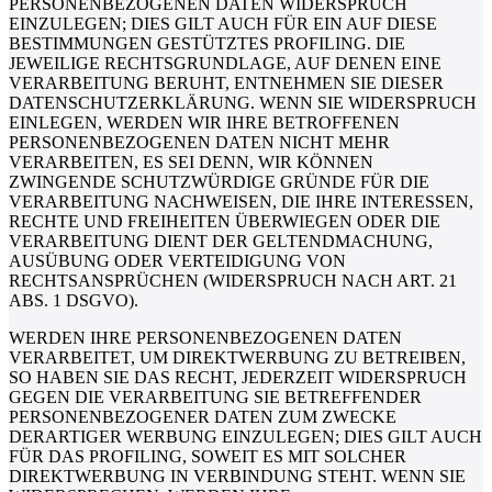
PERSONENBEZOGENEN DATEN WIDERSPRUCH
EINZULEGEN; DIES GILT AUCH FÜR EIN AUF DIESE
BESTIMMUNGEN GESTÜTZTES PROFILING. DIE
JEWEILIGE RECHTSGRUNDLAGE, AUF DENEN EINE
VERARBEITUNG BERUHT, ENTNEHMEN SIE DIESER
DATENSCHUTZERKLÄRUNG. WENN SIE WIDERSPRUCH
EINLEGEN, WERDEN WIR IHRE BETROFFENEN
PERSONENBEZOGENEN DATEN NICHT MEHR
VERARBEITEN, ES SEI DENN, WIR KÖNNEN
ZWINGENDE SCHUTZWÜRDIGE GRÜNDE FÜR DIE
VERARBEITUNG NACHWEISEN, DIE IHRE INTERESSEN,
RECHTE UND FREIHEITEN ÜBERWIEGEN ODER DIE
VERARBEITUNG DIENT DER GELTENDMACHUNG,
AUSÜBUNG ODER VERTEIDIGUNG VON
RECHTSANSPRÜCHEN (WIDERSPRUCH NACH ART. 21
ABS. 1 DSGVO).
WERDEN IHRE PERSONENBEZOGENEN DATEN
VERARBEITET, UM DIREKTWERBUNG ZU BETREIBEN,
SO HABEN SIE DAS RECHT, JEDERZEIT WIDERSPRUCH
GEGEN DIE VERARBEITUNG SIE BETREFFENDER
PERSONENBEZOGENER DATEN ZUM ZWECKE
DERARTIGER WERBUNG EINZULEGEN; DIES GILT AUCH
FÜR DAS PROFILING, SOWEIT ES MIT SOLCHER
DIREKTWERBUNG IN VERBINDUNG STEHT. WENN SIE